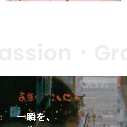
ssion・Gro
一瞬を、