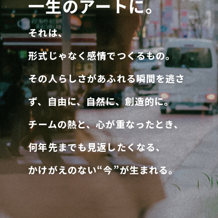
一生のアートに。
それは、
形式じゃなく感情でつくるもの。
その人らしさがあふれる瞬間を逃さ
ず、自由に、自然に、創造的に。
チームの熱と、心が重なったとき、
何年先までも見返したくなる、
かけがえのない“今”が生まれる。